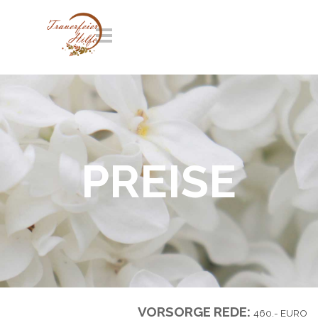
Direkt zum Seiteninhalt
Menü überspringen
PREISE
VORSORGE REDE:
460.- EURO