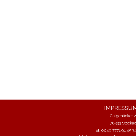
IMPRESSUM
Galgenäcker 
78333 Stocka
Tel: 0049 7771 91 45 3