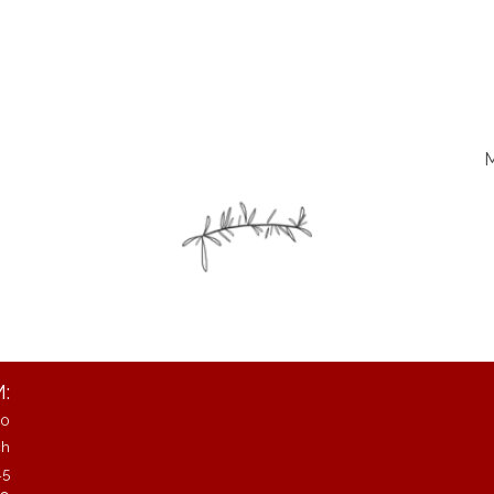
M
:
20
ch
45