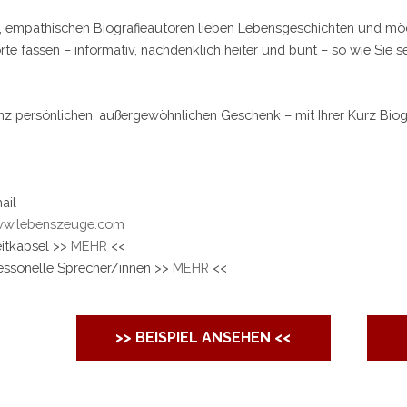
en, empathischen Biografieautoren lieben Lebensgeschichten und möch
te fassen – informativ, nachdenklich heiter und bunt – so wie Sie se
!
z persönlichen, außergewöhnlichen Geschenk – mit Ihrer Kurz Biog
ail
w.lebenszeuge.com
eitkapsel >>
MEHR
<<
essonelle Sprecher/innen >>
MEHR
<<
>> BEISPIEL ANSEHEN <<